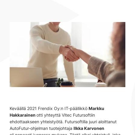
Keväällä 2021 Frendix Oy:n IT-päällikkö
Markku
Hakkarainen
otti yhteyttä Vitec Futursoftiin
ehdottaakseen yhteistyötä. Futursoftilla juuri aloittanut
AutoFutur-ohjelman tuotejohtaja
Ilkka Karvonen
oli nopeasti juonessa mukana. Tästä alkoi yhteistyö, joka