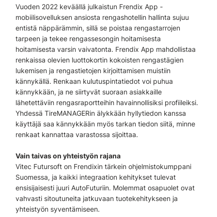
Vuoden 2022 keväällä julkaistun Frendix App -
mobiilisovelluksen ansiosta rengashotellin hallinta sujuu
entistä näppärämmin, sillä se poistaa rengastarrojen
tarpeen ja tekee rengassesongin hoitamisesta
hoitamisesta varsin vaivatonta. Frendix App mahdollistaa
renkaissa olevien luottokortin kokoisten rengastägien
lukemisen ja rengastietojen kirjoittamisen muistiin
kännykällä. Renkaan kulutuspintatiedot voi puhua
kännykkään, ja ne siirtyvät suoraan asiakkaille
lähetettäviin rengasraportteihin havainnollisiksi profiileiksi.
Yhdessä TireMANAGERin älykkään hyllytiedon kanssa
käyttäjä saa kännykkään myös tarkan tiedon siitä, minne
renkaat kannattaa varastossa sijoittaa.
Vain taivas on yhteistyön rajana
Vitec Futursoft on Frendixin tärkein ohjelmistokumppani
Suomessa, ja kaikki integraation kehitykset tulevat
ensisijaisesti juuri AutoFuturiin. Molemmat osapuolet ovat
vahvasti sitoutuneita jatkuvaan tuotekehitykseen ja
yhteistyön syventämiseen.