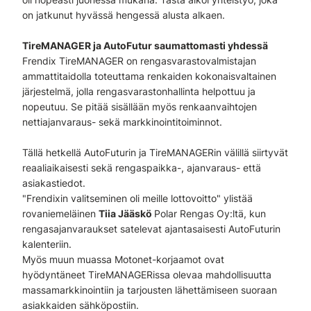
on jatkunut hyvässä hengessä alusta alkaen.
TireMANAGER ja AutoFutur saumattomasti yhdessä
Frendix TireMANAGER on rengasvarastovalmistajan
ammattitaidolla toteuttama renkaiden kokonaisvaltainen
järjestelmä, jolla rengasvarastonhallinta helpottuu ja
nopeutuu. Se pitää sisällään myös renkaanvaihtojen
nettiajanvaraus- sekä markkinointitoiminnot.
Tällä hetkellä AutoFuturin ja TireMANAGERin välillä siirtyvät
reaaliaikaisesti sekä rengaspaikka-, ajanvaraus- että
asiakastiedot.
"Frendixin valitseminen oli meille lottovoitto" ylistää
rovaniemeläinen
Tiia Jääskö
Polar Rengas Oy:ltä, kun
rengasajanvaraukset satelevat ajantasaisesti AutoFuturin
kalenteriin.
Myös muun muassa Motonet-korjaamot ovat
hyödyntäneet TireMANAGERissa olevaa mahdollisuutta
massamarkkinointiin ja tarjousten lähettämiseen suoraan
asiakkaiden sähköpostiin.