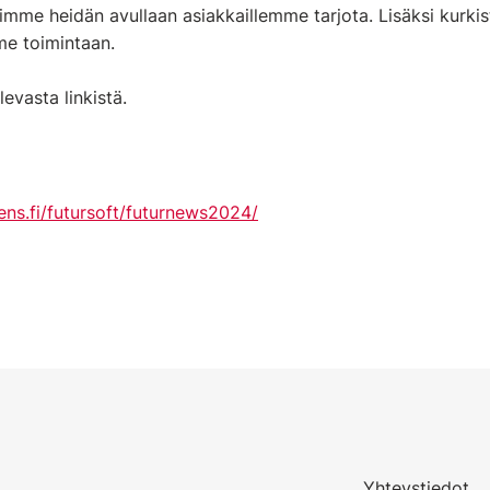
voimme heidän avullaan asiakkaillemme tarjota. Lisäksi kurki
me toimintaan.
levasta linkistä.
ens.fi/futursoft/futurnews2024/
Yhteystiedot