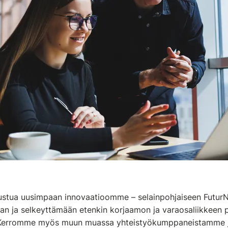
utustua uusimpaan innovaatioomme – selainpohjaiseen FuturN
n ja selkeyttämään etenkin korjaamon ja varaosaliikkeen päi
. Kerromme myös muun muassa yhteistyökumppaneistamme j