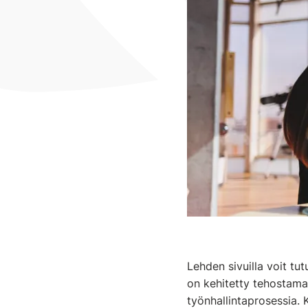
Lehden sivuilla voit t
on kehitetty tehostamaa
työnhallintaprosessia