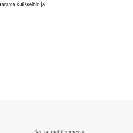
stamme kulisseihin ja
Seuraa meitä somessa!