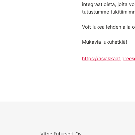
integraatioista, joita 
tutustumme tukitiimim
Voit lukea lehden alla o
Mukavia lukuhetkiä!
https://asiakkaat.prees
Vitec Futursoft Oy