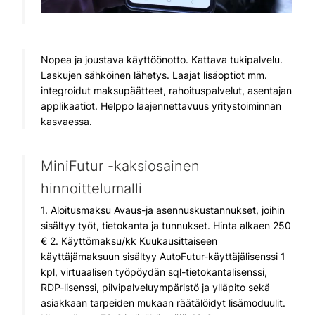
Nopea ja joustava käyttöönotto. Kattava tukipalvelu.
Laskujen sähköinen lähetys. Laajat lisäoptiot mm.
integroidut maksupäätteet, rahoituspalvelut, asentajan
applikaatiot. Helppo laajennettavuus yritystoiminnan
kasvaessa.
MiniFutur -kaksiosainen
hinnoittelumalli
1. Aloitusmaksu Avaus-ja asennuskustannukset, joihin
sisältyy työt, tietokanta ja tunnukset. Hinta alkaen 250
€ 2. Käyttömaksu/kk Kuukausittaiseen
käyttäjämaksuun sisältyy AutoFutur-käyttäjälisenssi 1
kpl, virtuaalisen työpöydän sql-tietokantalisenssi,
RDP-lisenssi, pilvipalveluympäristö ja ylläpito sekä
asiakkaan tarpeiden mukaan räätälöidyt lisämoduulit.