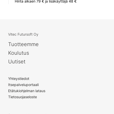
Hinta alkaen 79 € ja lisäkäyttäjä 48 €
Vitec Futursoft Oy
Tuotteemme
Koulutus
Uutiset
Yhteystiedot
Itsepalveluportaali
Etätukiohjelman lataus
Tietosuojaseloste