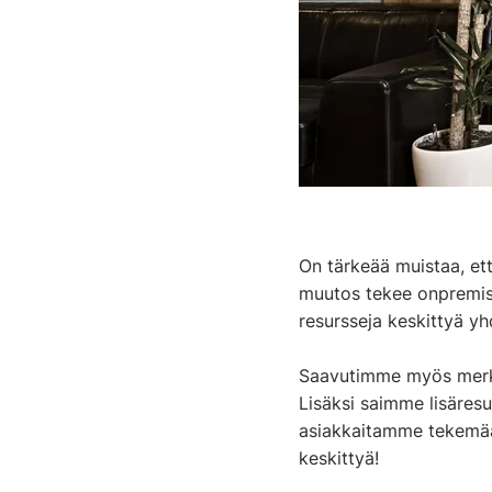
On tärkeää muistaa, et
muutos tekee onpremis
resursseja keskittyä y
Saavutimme myös merkit
Lisäksi saimme lisäres
asiakkaitamme tekemään
keskittyä!