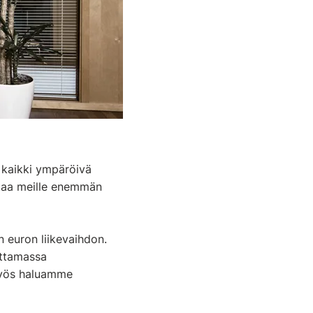
n kaikki ympäröivä
taa meille enemmän
 euron liikevaihdon.
uttamassa
myös haluamme