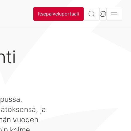
Itsepalveluportaali
hti
pussa.
äätöksensä, ja
ämän vuoden
oin kolme