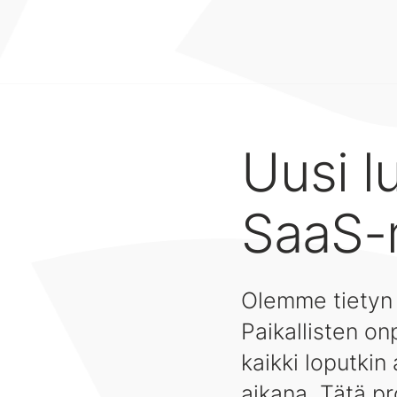
Uusi l
SaaS-m
Olemme tietyn
Paikallisten o
kaikki loputki
aikana. Tätä pr