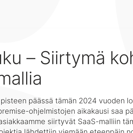
uku – Siirtymä ko
allia
 pisteen päässä tämän 2024 vuoden lo
npremise-ohjelmistojen aikakausi saa p
n asiakkaamme siirtyvät SaaS-malliin t
ojektia lähdettiin viemään eteenpäin n