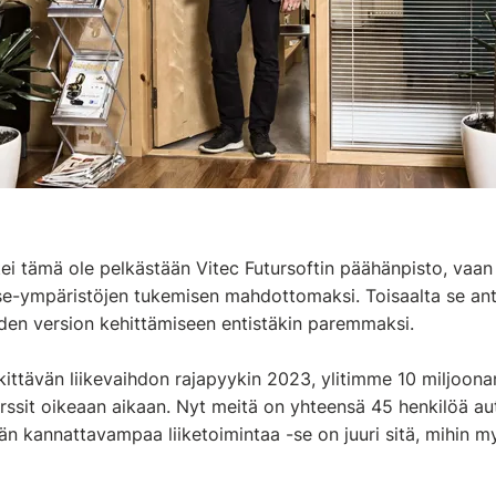
tei tämä ole pelkästään Vitec Futursoftin päähänpisto, vaa
e-ympäristöjen tukemisen mahdottomaksi. Toisaalta se an
hden version kehittämiseen entistäkin paremmaksi.
tävän liikevaihdon rajapyykin 2023, ylitimme 10 miljoonan
urssit oikeaan aikaan. Nyt meitä on yhteensä 45 henkilöä a
 kannattavampaa liiketoimintaa -se on juuri sitä, mihin 