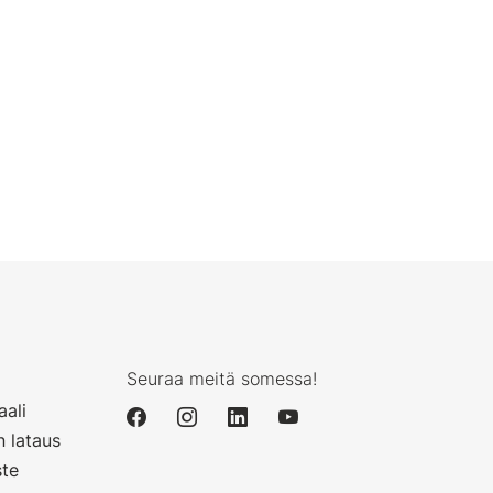
Seuraa meitä somessa!
aali
n lataus
ste