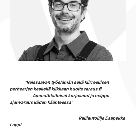
"Reissaavan työelämän sekä kiirreellisen
perhearjen keskellä klikkaan huoltovaraus.fi
Ammattitaitoiset korjaamot ja helppo
ajanvaraus käden käänteessä"
Ralliautoilija Esapekka
Lappi